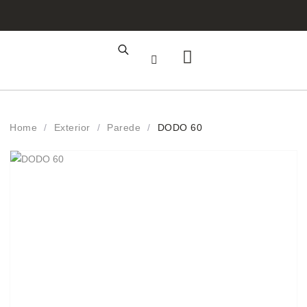
Área de Cliente
Registo Profissional
Home
/
Exterior
/
Parede
/
DODO 60