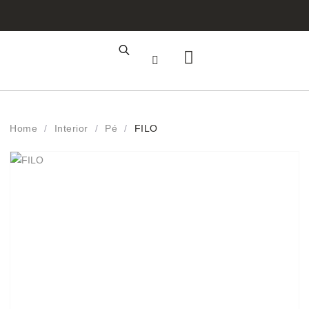
Área de Cliente
Registo Profissional
Home
/
Interior
/
Pé
/
FILO