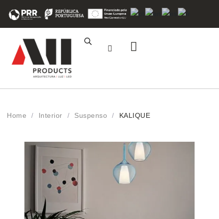
Área de Cliente
Registo Profissional
Home
/
Interior
/
Suspenso
/
KALIQUE