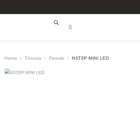
Área de Cliente
Registo Profissional
Home
/
Técnica
/
Parede
/
NSTEP MINI LED