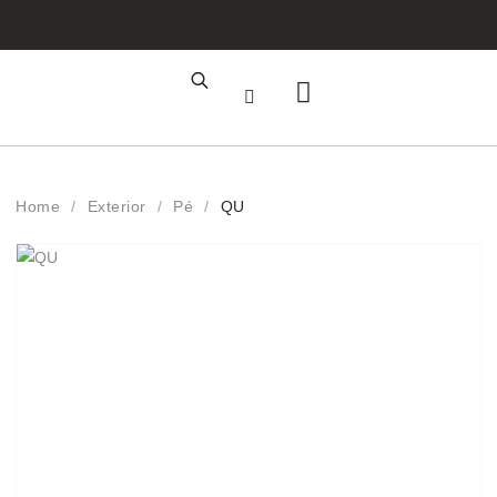
Área de Cliente
Registo Profissional
Home
/
Exterior
/
Pé
/
QU