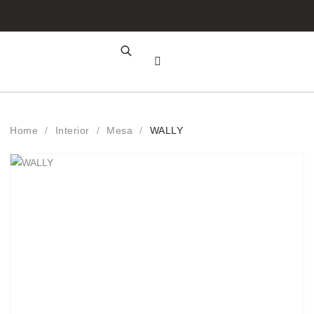
Área de Cliente
Registo Profissional
Home
/
Interior
/
Mesa
/
WALLY